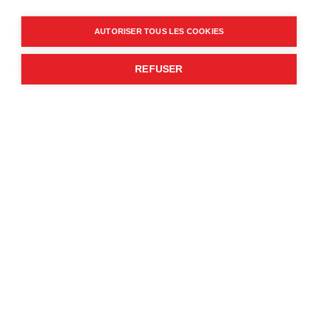
AUTORISER TOUS LES COOKIES
REFUSER
NOTRE ADRESSE
490 rue Nicolas Copernic
Savoie Hexapole
73420 Méry
NOS HORAIRES
Du lundi au vendredi :
08:00–12:00, 13:30–17:30
Samedi & dimanche : fermé