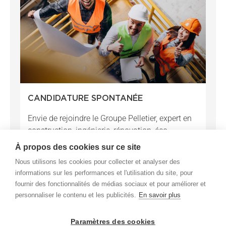
CANDIDATURE SPONTANÉE
Envie de rejoindre le Groupe Pelletier, expert en
construction, ingénierie, rénovation, éco
construction et promotion immobilière ?
À propos des cookies sur ce site
Envoyez-nous votre candidature spontanée à
Nous utilisons les cookies pour collecter et analyser des
l’aide du présent formulaire.
informations sur les performances et l'utilisation du site, pour
LIRE LA SUITE
fournir des fonctionnalités de médias sociaux et pour améliorer et
personnaliser le contenu et les publicités.
En savoir plus
1 JANVIER 2025
Paramètres des cookies